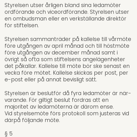
Styrelsen utser årligen bland sina ledamöter
ordförande och viceordförande. Styrelsen utser
en ombudsman eller en verkställande direktör
för stiftelsen.
Styrelsen sammanträder på kallelse till vårmöte
före utgången av april månad och till höstmöte
före utgången av december månad samt i
övrigt så ofta som stiftelsens angelä­genheter
det påkallar. Kallelse till möte bör ske senast en
vecka före mötet. Kallelse skickas per post, per
e-post eller på annat bevisligt sätt.
Styrelsen är beslutför då fyra ledamöter är när­
varande. För giltigt beslut fordras att en
majoritet av leda­möterna är därom ense.
Vid styrelsemöte förs protokoll som justeras vid
därpå följande möte.
§ 5