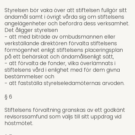
Styrelsen bör vaka över att stiftelsen fullgör sitt
ändamål samt i övrigt vårda sig om stiftelsens
angelägenheter och befordra dess verksamhet.
Det åligger styrelsen
- att med biträde av ombudsmannen eller
verkställande direktören förvalta stif­telsens
förmögenhet enligt stiftelsens placeringsplan
på ett behärskat och ändamålsenligt sätt,
- att förvalta de fonder, vilka överlämnats i
stiftel­sens vård i enlighet med för dem givna
bestämmel­ser och
- att fastställa styrelseledamöternas arvoden.
§ 6
Stiftelsens förvaltning granskas av ett godkänt
revisorssamfund som väljs till sitt uppdrag vid
höstmötet.