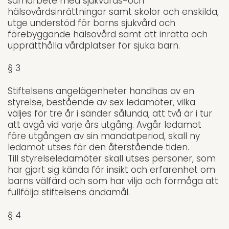
samarbete med sjukvårds-och
hälsovårdsinrätt­ningar samt skolor och enskilda,
utge understöd för barns sjukvård och
förebyggande hälsovård samt att inrätta och
upprätthålla vårdplatser för sjuka barn.
§ 3
Stiftelsens angelägenheter handhas av en
styrelse, bestående av sex ledamöter, vilka
väljes för tre år i sänder sålunda, att två är i tur
att avgå vid varje års utgång. Avgår ledamot
före utgången av sin man­datperiod, skall ny
ledamot utses för den återstående tiden.
Till styrelseledamöter skall utses personer, som
har gjort sig kända för insikt och erfarenhet om
barns välfärd och som har vilja och förmåga att
fullfölja stiftelsens ändamål.
§ 4